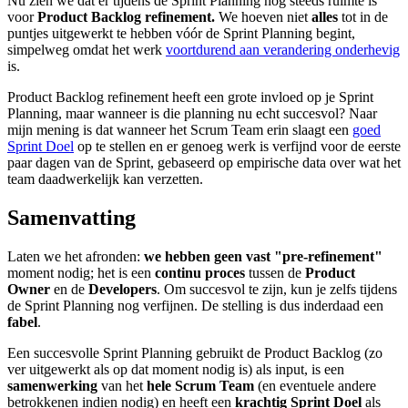
Nu zien we dat er tijdens de Sprint Planning nog steeds ruimte is
voor
Product Backlog refinement.
We hoeven niet
alles
tot in de
puntjes uitgewerkt te hebben vóór de Sprint Planning begint,
simpelweg omdat het werk
voortdurend aan verandering onderhevig
is.
Product Backlog refinement heeft een grote invloed op je Sprint
Planning, maar wanneer is die planning nu echt succesvol? Naar
mijn mening is dat wanneer het Scrum Team erin slaagt een
goed
Sprint Doel
op te stellen en er genoeg werk is verfijnd voor de eerste
paar dagen van de Sprint, gebaseerd op empirische data over wat het
team daadwerkelijk kan verzetten.
Samenvatting
Laten we het afronden:
we hebben geen vast "pre-refinement"
moment nodig; het is een
continu proces
tussen de
Product
Owner
en de
Developers
. Om succesvol te zijn, kun je zelfs tijdens
de Sprint Planning nog verfijnen. De stelling is dus inderdaad een
fabel
.
Een succesvolle Sprint Planning gebruikt de Product Backlog (zo
ver uitgewerkt als op dat moment nodig is) als input, is een
samenwerking
van het
hele Scrum Team
(en eventuele andere
betrokkenen indien nodig) en heeft een
krachtig Sprint Doel
als