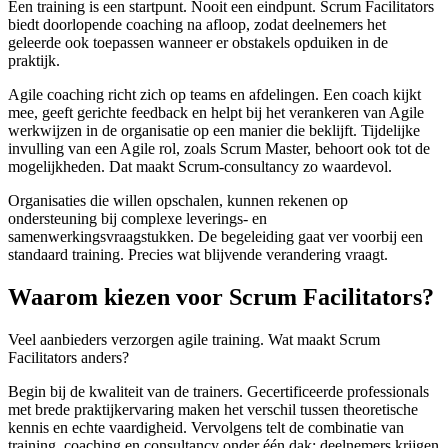
Een training is een startpunt. Nooit een eindpunt. Scrum Facilitators
biedt doorlopende coaching na afloop, zodat deelnemers het
geleerde ook toepassen wanneer er obstakels opduiken in de
praktijk.
Agile coaching richt zich op teams en afdelingen. Een coach kijkt
mee, geeft gerichte feedback en helpt bij het verankeren van Agile
werkwijzen in de organisatie op een manier die beklijft. Tijdelijke
invulling van een Agile rol, zoals Scrum Master, behoort ook tot de
mogelijkheden. Dat maakt Scrum-consultancy zo waardevol.
Organisaties die willen opschalen, kunnen rekenen op
ondersteuning bij complexe leverings- en
samenwerkingsvraagstukken. De begeleiding gaat ver voorbij een
standaard training. Precies wat blijvende verandering vraagt.
Waarom kiezen voor Scrum Facilitators?
Veel aanbieders verzorgen agile training. Wat maakt Scrum
Facilitators anders?
Begin bij de kwaliteit van de trainers. Gecertificeerde professionals
met brede praktijkervaring maken het verschil tussen theoretische
kennis en echte vaardigheid. Vervolgens telt de combinatie van
training, coaching en consultancy onder één dak: deelnemers krijgen