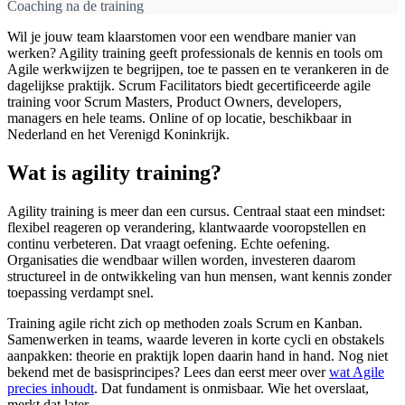
Coaching na de training
Wil je jouw team klaarstomen voor een wendbare manier van
werken? Agility training geeft professionals de kennis en tools om
Agile werkwijzen te begrijpen, toe te passen en te verankeren in de
dagelijkse praktijk. Scrum Facilitators biedt gecertificeerde agile
training voor Scrum Masters, Product Owners, developers,
managers en hele teams. Online of op locatie, beschikbaar in
Nederland en het Verenigd Koninkrijk.
Wat is agility training?
Agility training is meer dan een cursus. Centraal staat een mindset:
flexibel reageren op verandering, klantwaarde vooropstellen en
continu verbeteren. Dat vraagt oefening. Echte oefening.
Organisaties die wendbaar willen worden, investeren daarom
structureel in de ontwikkeling van hun mensen, want kennis zonder
toepassing verdampt snel.
Training agile richt zich op methoden zoals Scrum en Kanban.
Samenwerken in teams, waarde leveren in korte cycli en obstakels
aanpakken: theorie en praktijk lopen daarin hand in hand. Nog niet
bekend met de basisprincipes? Lees dan eerst meer over
wat Agile
precies inhoudt
. Dat fundament is onmisbaar. Wie het overslaat,
merkt dat later.