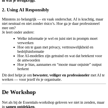
in wat je terugkrijgt
.
2. Using AI Responsibly
Minstens zo belangrijk — en vaak onderschat. AI is krachtig, maar
niet neutraal en niet zonder risico’s. Hoe ga je daar professioneel
mee om?
Je leert onder andere:
Welke informatie je wel en juist niet in prompts moet
verwerken
Hoe om te gaan met privacy, vertrouwelijkheid en
bedrijfsinformatie
Hoe AI-modellen zijn getraind en wat dat betekent voor
de antwoorden
Hoe je bias, aannames en “mooie maar onjuiste” output
herkent
Dit deel helpt je om
bewuster, veiliger en professioneler
met AI te
werken — voor jezelf én je organisatie.
De Workshop
Net als bij de Essentials-workshop geloven we niet in zenden, maar
in
samen ontdekken
.