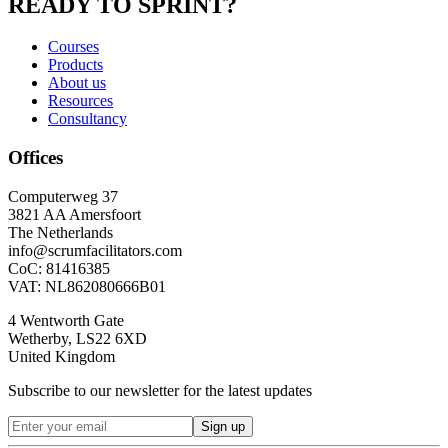
READY TO SPRINT?
Courses
Products
About us
Resources
Consultancy
Offices
Computerweg 37
3821 AA Amersfoort
The Netherlands
info@scrumfacilitators.com
CoC: 81416385
VAT: NL862080666B01
4 Wentworth Gate
Wetherby, LS22 6XD
United Kingdom
Subscribe to our newsletter for the latest updates
Sign up